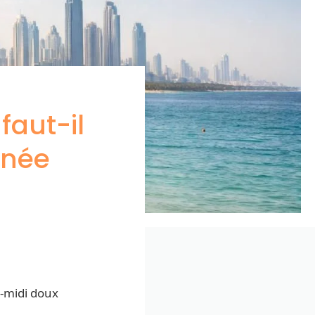
faut-il
nnée
s-midi doux