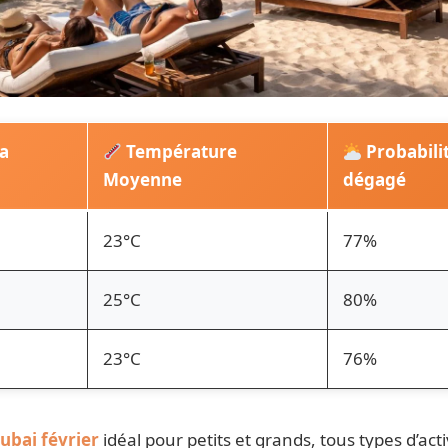
a
Température
Probabilit
Moyenne
dégagé
23°C
77%
25°C
80%
23°C
76%
ubai février
idéal pour petits et grands, tous types d’acti