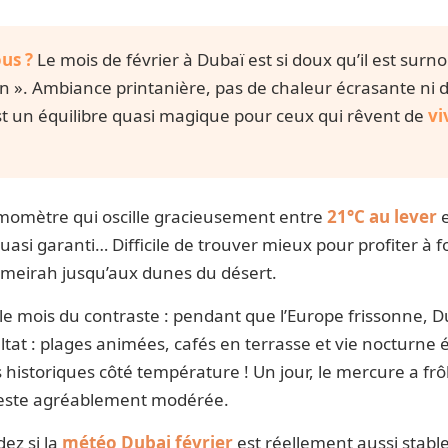
us ?
Le mois de février à Dubaï est si doux qu’il est sur
n ». Ambiance printanière, pas de chaleur écrasante ni d
st un équilibre quasi magique pour ceux qui rêvent de
vi
rmomètre qui oscille gracieusement entre
21°C au lever
uasi garanti… Difficile de trouver mieux pour profiter à fo
umeirah jusqu’aux dunes du désert.
si le mois du contraste : pendant que l’Europe frissonne, 
ltat : plages animées, cafés en terrasse et vie nocturne él
istoriques côté température ! Un jour, le mercure a frô
este agréablement modérée.
ez si la
météo Dubai février
est réellement aussi stable