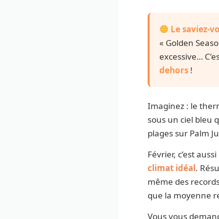
Le saviez-vo
« Golden Seaso
excessive… C’e
dehors
!
Imaginez : le the
sous un ciel bleu q
plages sur Palm J
Février, c’est aus
climat idéal
. Résu
même des records h
que la moyenne r
Vous vous demand