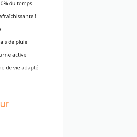
é 80% du temps
fraîchissante !
s
ais de pluie
turne active
me de vie adapté
our