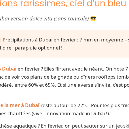
tions rarissimes, ciel d’un bl
baï version dolce vita (sans canicule)
:
Précipitations à Dubaï en février : 7 mm en moyenne – 
 dire : parapluie optionnel !
s Dubai
en février ? Elles flirtent avec le néant. On note
nc de voir vos plans de baignade ou dîners rooftops tomb
éré, entre 60% et 65%. Et si une averse s’invite, c’est po
e la mer à Dubaï
reste autour de 22°C. Pour les plus fril
nes chauffées (vive l’innovation made in Dubai !).
hèse aquatique ? En février, on peut sauter sur un jet-sk