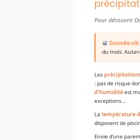
précipita
Pour découvrir Du
Donnée-clé 
du mois. Autant
Les
précipitation
: pas de risque do
d’humidité
est mod
exceptions…
La
température d
disposent de pisci
Envie d’une parent