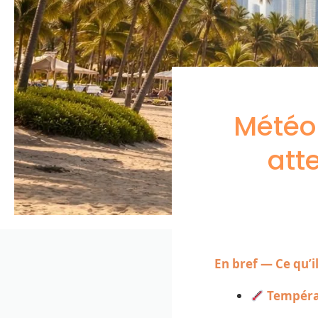
Météo 
att
En bref — Ce qu’i
Tempér