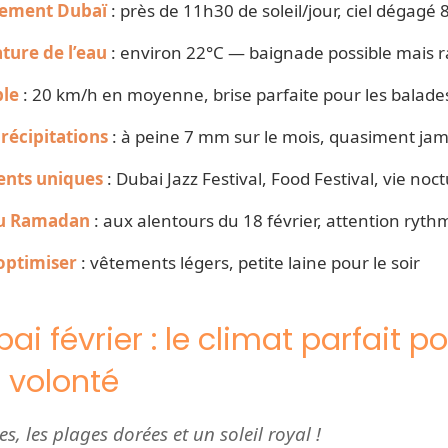
lement Dubaï
: près de 11h30 de soleil/jour, ciel dégag
ure de l’eau
: environ 22°C — baignade possible mais ra
ble
: 20 km/h en moyenne, brise parfaite pour les balade
précipitations
: à peine 7 mm sur le mois, quasiment jam
nts uniques
: Dubai Jazz Festival, Food Festival, vie noc
u Ramadan
: aux alentours du 18 février, attention ryth
 optimiser
: vêtements légers, petite laine pour le soir
i février : le climat parfait p
à volonté
es, les plages dorées et un soleil royal !