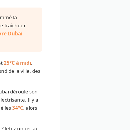
nommé la
e fraîcheur
vre Dubaï
et
25°C à midi
,
nd de la ville, des
Dubaï déroule son
ectrisante. Il y a
lé les
34°C
, alors
 ? Jetez un œil au