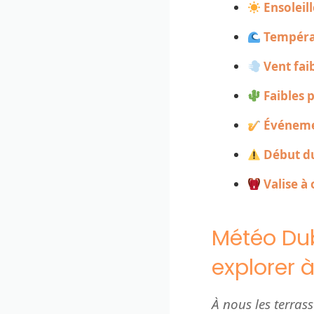
Ensoleil
Températ
Vent fai
Faibles 
Événeme
Début d
Valise à
Météo Duba
explorer 
À nous les terrass