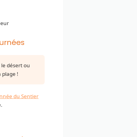
ieur
ournées
 le désert ou
 plage !
nnée du Sentier
e.